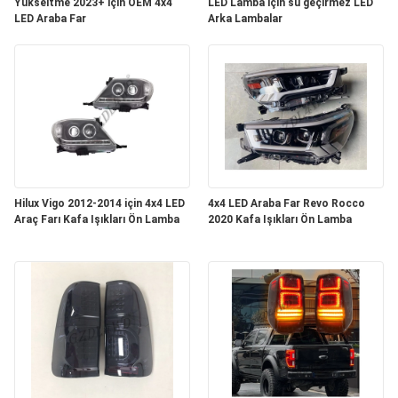
Yükseltme 2023+ için OEM 4x4
LED Lamba için su geçirmez LED
ISTEĞI
LED Araba Far
Arka Lambalar
SHOPPING
ONLINE
SITE
HARITASI
Hilux Vigo 2012-2014 için 4x4 LED
4x4 LED Araba Far Revo Rocco
Araç Farı Kafa Işıkları Ön Lamba
2020 Kafa Işıkları Ön Lamba
PRIVACY
POLICY