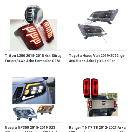
KALITE
KONTROL
BIZIMLE
ILETIŞIME
Triton L200 2015-2018 4x4 Sürüş
Toyota Hiace Van 2019-2022 için
GEÇIN
Farları / 4wd Arka Lambalar OEM
4x4 Hiace Arka Işık Led Far
HABERLER
VAKALAR
BIR
TEKLIF
Navara NP300 2015-2019 D23
Ranger T6 T7 T8 2012-2021 Arka