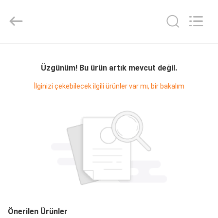
Purple
Horn
E-
Commerce
Co.,
Ltd..
All
Rights
EV
Reserved.
Üzgünüm! Bu ürün artık mevcut değil.
ÜRÜN:%
İlginizi çekebilecek ilgili ürünler var mı, bir bakalım
S
VİDEOLAR
HAKKIMIZDA
FABRIKA
TURU
Önerilen Ürünler